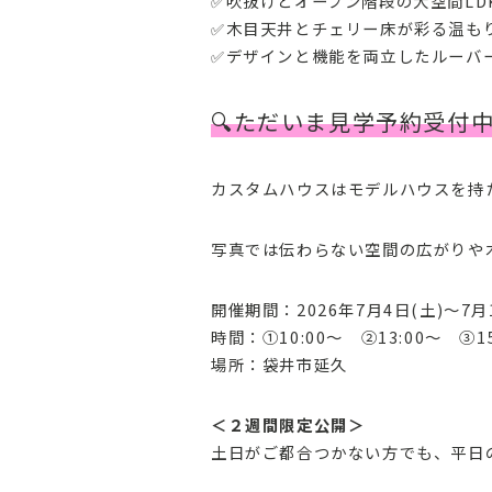
✅吹抜けとオープン階段の大空間LD
✅木目天井とチェリー床が彩る温も
✅デザインと機能を両立したルーバ
🔍ただいま見学予約受付
カスタムハウスはモデルハウスを持
写真では伝わらない空間の広がりや
開催期間：2026年7月4日(土)～7月
時間：①10:00～ ②13:00～ 
場所：袋井市延久
＜２週間限定公開＞
土日がご都合つかない方でも、平日