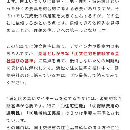
ます。住まいづくりは資金・土地・性能・将来設計とい
った多くの要素を総合的に考える必要がありますが、そ
の中でも完成後の満足度を大きく左右するのが、どの会
社に依頼するかという点です。信頼できる依頼先を見極
めることが、理想の住まいへの第一歩となります。
この記事では注文住宅に絞り、デザイン力や提案力はも
ちろんですが、
見落としがちな「注文住宅を依頼する会
社選びの基準」
に焦点を当て、後悔しないための判断軸
を具体的に解説します。浜松で注文住宅を検討中で、建
築会社選びに悩んでいる方は、ぜひ最後まで読んでみて
ください。
“満足度の高いマイホームを建てるためには、客観的な判
断基準が必要です。特に「
➀住宅性能
」「
②総額費用の
透明性
」「
③地域施工実績
」の３つは重要な基準とされ
ています。
その理由は、国土交通省の住宅品質確保の考え方や住宅